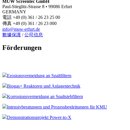
MUW Screentec GmbH
Paul-Stieglitz-Strasse 8 • 99086 Erfurt
GERMANY
電話 +49 (0) 361 / 26 23 25 00
傳真 +49 (0) 361 / 26 23 000
info@muw-erfurt.de
數據保護
/
公司信息
Förderungen
Erosionsvermeidung an Spaltfiltern
Biogas+ Reaktoren und Anlagentechnik
Korrosionsvermeidung an Spaltsiebfiltern
Intensivberatungen und Prozessbegleitungen für KMU
Demonstrationsprojekt Power-to-X